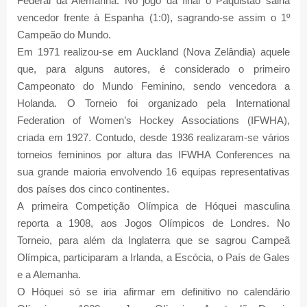
Federal da Alemanha. No jogo da final o Paquistão sairia
vencedor frente à Espanha (1:0), sagrando-se assim o 1º
Campeão do Mundo.
Em 1971 realizou-se em Auckland (Nova Zelândia) aquele
que, para alguns autores, é considerado o primeiro
Campeonato do Mundo Feminino, sendo vencedora a
Holanda. O Torneio foi organizado pela
International
Federation of Women’s Hockey Associations
(IFWHA),
criada em 1927. Contudo, desde 1936 realizaram-se vários
torneios femininos por altura das
IFWHA Conferences
na
sua grande maioria envolvendo 16 equipas representativas
dos países dos cinco continentes.
A primeira Competição Olímpica de Hóquei masculina
reporta a 1908, aos Jogos Olímpicos de Londres. No
Torneio, para além da Inglaterra que se sagrou Campeã
Olímpica, participaram a Irlanda, a Escócia, o País de Gales
e a Alemanha.
O Hóquei só se iria afirmar em definitivo no calendário