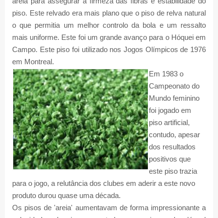
areia para assegurar a firmeza das fibras e estabilidade do
piso. Este relvado era mais plano que o piso de relva natural
o que permitia um melhor controlo da bola e um ressalto
mais uniforme. Este foi um grande avanço para o Hóquei em
Campo. Este piso foi utilizado nos Jogos Olímpicos de 1976
em Montreal.
Em 1983 o
Campeonato do
Mundo feminino
foi jogado em
piso artificial,
contudo, apesar
dos resultados
positivos que
este piso trazia
para o jogo, a relutância dos clubes em aderir a este novo
produto durou quase uma década.
Os pisos de 'areia' aumentavam de forma impressionante a