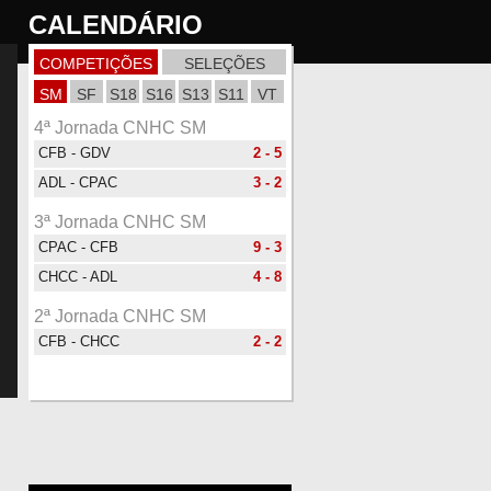
CALENDÁRIO
COMPETIÇÕES
SELEÇÕES
SM
SF
S18
S16
S13
S11
VT
4ª Jornada CNHC SM
CFB - GDV
2 - 5
ADL - CPAC
3 - 2
3ª Jornada CNHC SM
CPAC - CFB
9 - 3
CHCC - ADL
4 - 8
2ª Jornada CNHC SM
CFB - CHCC
2 - 2
GDV - CPAC
2 - 1
1ª Jornada CNHC SM
ADL - CFB
9 - 1
CHCC - GDV
0 - 4