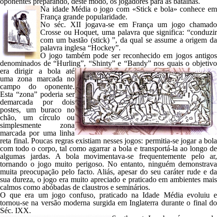
oponentes preparando, deste modo, os jogadores para as batalhas.
Na idade Média o jogo com «Stick e bola» conhece em
França grande popularidade.
No séc. XII jogava-se em França um jogo chamado
Crosse
ou
Hoquet
, uma palavra que significa: “conduzi
com um bastão (
stick
) ”, da qual se assume a origem d
palavra inglesa “
Hockey
”.
O jogo também pode ser reconhecido em jogos antigos
denominados de “
Hurling
”, “
Shinty
” e “
Bandy
” nos quais o objetiv
era dirigir a bola até
uma zona marcada no
campo do oponente.
Esta “zona” poderia ser
demarcada por dois
postes, um buraco no
chão, um círculo ou
simplesmente zona
marcada por uma linha
reta final. Poucas regras existiam nesses jogos: permitia-se jogar a bola
com todo o corpo, tal como agarrar a bola e transportá-la ao longo de
algumas jardas. A bola movimentava-se frequentemente pelo ar,
tornando o jogo muito perigoso. No entanto, ninguém demonstrava
muita preocupação pelo facto. Aliás, apesar do seu caráter rude e da
sua dureza, o jogo era muito apreciado e praticado em ambientes mais
calmos como abóbadas de claustros e seminários.
O que era um jogo confuso, praticado na Idade Média evoluiu e
tornou-se na versão moderna surgida em Inglaterra durante o final do
Séc. IXX.