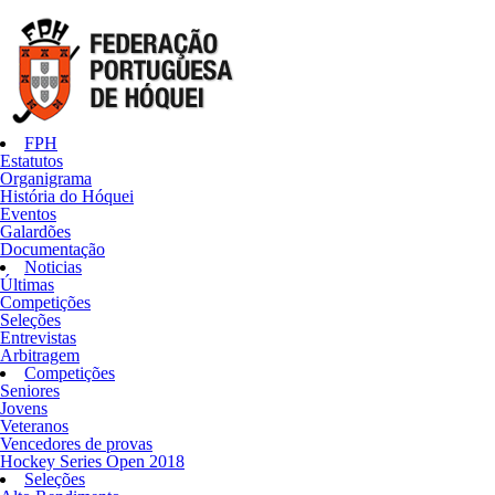
FPH
Estatutos
Organigrama
História do Hóquei
Eventos
Galardões
Documentação
Noticias
Últimas
Competições
Seleções
Entrevistas
Arbitragem
Competições
Seniores
Jovens
Veteranos
Vencedores de provas
Hockey Series Open 2018
Seleções