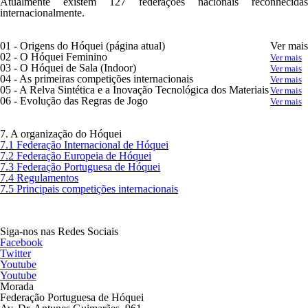
Atualmente existem 127 federações nacionais reconhecidas
internacionalmente.
01 - Origens do Hóquei
(página atual)
Ver mais
02 - O Hóquei Feminino
Ver mais
03 - O Hóquei de Sala (
Indoor
)
Ver mais
04 - As primeiras competições internacionais
Ver mais
05 - A Relva Sintética e a Inovação Tecnológica dos Materiais
Ver mais
06 - Evolução das Regras de Jogo
Ver mais
7. A organização do Hóquei
7.1 Federação Internacional de Hóquei
7.2 Federação Europeia de Hóquei
7.3 Federação Portuguesa de Hóquei
7.4 Regulamentos
7.5 Principais competições internacionais
Siga-nos nas Redes Sociais
Facebook
Twitter
Youtube
Youtube
Morada
Federação Portuguesa de Hóquei