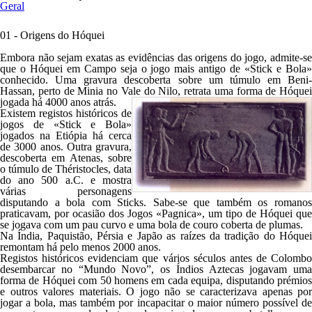
Geral
01 - Origens do Hóquei
Embora não sejam exatas as evidências das origens do jogo, admite-se
que o Hóquei em Campo seja o jogo mais antigo de «Stick e Bola»
conhecido. Uma gravura descoberta sobre um túmulo em
Beni-
Hassan
, perto de
Minia
no Vale do Nilo, retrata uma forma de Hóquei
jogada há 4000 anos atrás.
Existem registos históricos de
jogos de «Stick e Bola»
jogados na Etiópia há cerca
de 3000 anos. Outra gravura,
descoberta em Atenas, sobre
o túmulo de Théristocles, data
do ano 500 a.C. e mostra
várias personagens
disputando a bola com Sticks. Sabe-se que também os romanos
praticavam, por ocasião dos Jogos «Pagnica», um tipo de Hóquei que
se jogava com um pau curvo e uma bola de couro coberta de plumas.
Na Índia, Paquistão, Pérsia e Japão as raízes da tradição do Hóquei
remontam há pelo menos 2000 anos.
Registos históricos evidenciam que vários séculos antes de Colombo
desembarcar no “
Mundo Novo”
, os Índios Aztecas jogavam uma
forma de Hóquei com 50 homens em cada equipa, disputando prémios
e outros valores materiais. O jogo não se caracterizava apenas por
jogar a bola, mas também por incapacitar o maior número possível de