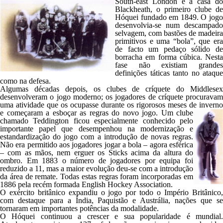
South-east London
é a casa d
Blackheath
, o primeiro clube de
Hóquei fundado em 1849. O jogo
desenvolvia-se num descampado
selvagem, com bastões de madeira
primitivos e uma “bola”, que era
de facto um pedaço sólido de
borracha em forma cúbica. Nesta
fase não existiam grandes
definições táticas tanto no ataque
como na defesa.
Algumas décadas depois, os clubes de críquete do
Middlesex
desenvolveram o jogo moderno; os jogadores de críquete procuravam
uma atividade que os ocupasse durante os rigorosos meses de inverno
e começaram a
esboçar as regras do novo jogo. Um clube
chamado
Teddington
ficou especialmente conhecido pelo
importante papel que desempenhou na modernização e
estandardização do jogo com a introdução de novas regras.
Não era permitido aos jogadores jogar a bola – agora esférica
– com as mãos, nem erguer os
Sticks
acima da altura do
ombro. Em 1883 o número de jogadores por equipa foi
reduzido a 11, mas a maior evolução deu-se com a introdução
da área de remate. Todas estas regras foram incorporadas em
1886 pela recém formada
English Hockey Association
.
O exército britânico expandiu o jogo por todo o Império Britânico,
com destaque para a Índia, Paquistão e Austrália, nações que se
tornaram em importantes potências da modalidade.
O Hóquei continuou a crescer e sua popularidade é mundial.