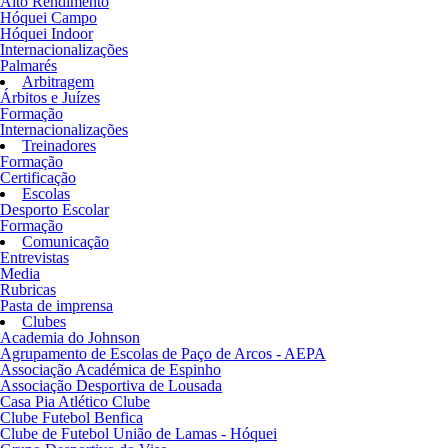
Alto Rendimento
Hóquei Campo
Hóquei Indoor
Internacionalizações
Palmarés
Arbitragem
Árbitos e Juízes
Formação
Internacionalizações
Treinadores
Formação
Certificação
Escolas
Desporto Escolar
Formação
Comunicação
Entrevistas
Media
Rubricas
Pasta de imprensa
Clubes
Academia do Johnson
Agrupamento de Escolas de Paço de Arcos - AEPA
Associação Académica de Espinho
Associação Desportiva de Lousada
Casa Pia Atlético Clube
Clube Futebol Benfica
Clube de Futebol União de Lamas - Hóquei