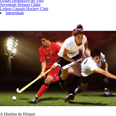
Grupo Desportivo do Viso
Juventude Hóquei Clube
Lisbon Casuals Hockey Club
Integridade
A História do Hóquei