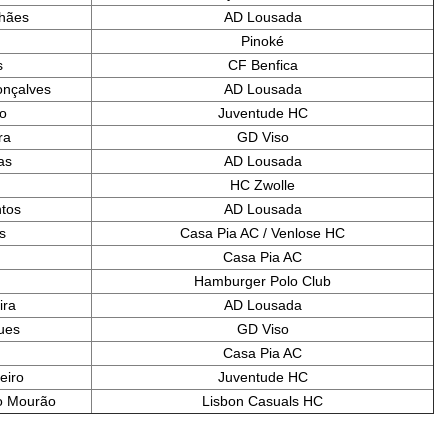
lhães
AD Lousada
Pinoké
s
CF Benfica
onçalves
AD Lousada
io
Juventude HC
ra
GD Viso
as
AD Lousada
HC Zwolle
tos
AD Lousada
s
Casa Pia AC / Venlose HC
Casa Pia AC
Hamburger Polo Club
ira
AD Lousada
ues
GD Viso
Casa Pia AC
eiro
Juventude HC
io Mourão
Lisbon Casuals HC