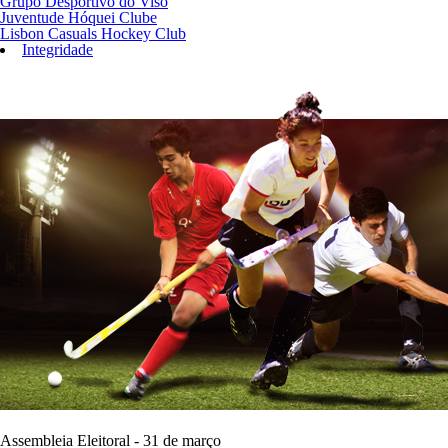
Grupo Desportivo do Viso
Juventude Hóquei Clube
Lisbon Casuals Hockey Club
Integridade
Assembleia Eleitoral - 31 de março