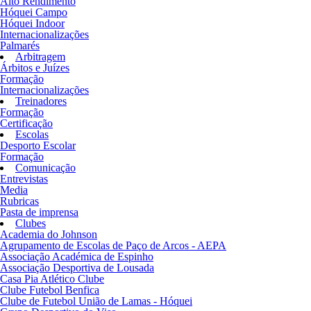
Alto Rendimento
Hóquei Campo
Hóquei Indoor
Internacionalizações
Palmarés
Arbitragem
Árbitos e Juízes
Formação
Internacionalizações
Treinadores
Formação
Certificação
Escolas
Desporto Escolar
Formação
Comunicação
Entrevistas
Media
Rubricas
Pasta de imprensa
Clubes
Academia do Johnson
Agrupamento de Escolas de Paço de Arcos - AEPA
Associação Académica de Espinho
Associação Desportiva de Lousada
Casa Pia Atlético Clube
Clube Futebol Benfica
Clube de Futebol União de Lamas - Hóquei