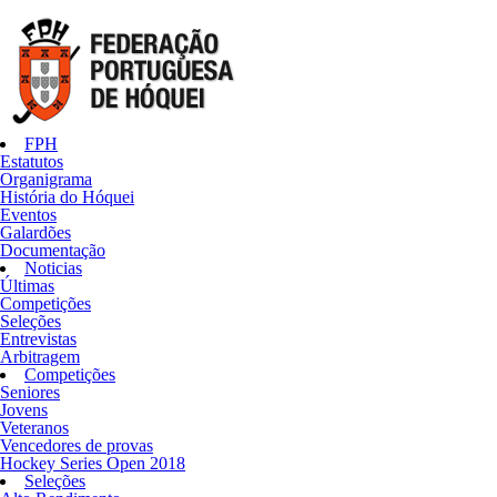
FPH
Estatutos
Organigrama
História do Hóquei
Eventos
Galardões
Documentação
Noticias
Últimas
Competições
Seleções
Entrevistas
Arbitragem
Competições
Seniores
Jovens
Veteranos
Vencedores de provas
Hockey Series Open 2018
Seleções