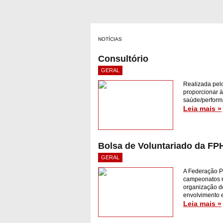
NOTÍCIAS
Consultório
GERAL
Realizada pel
proporcionar 
saúde/perform
Leia mais »
Bolsa de Voluntariado da FP
GERAL
A Federação P
campeonatos n
organização d
envolvimento 
Leia mais »