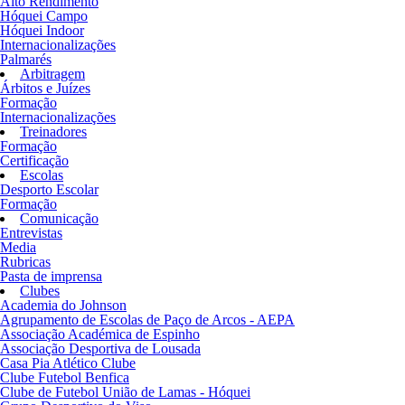
Alto Rendimento
Hóquei Campo
Hóquei Indoor
Internacionalizações
Palmarés
Arbitragem
Árbitos e Juízes
Formação
Internacionalizações
Treinadores
Formação
Certificação
Escolas
Desporto Escolar
Formação
Comunicação
Entrevistas
Media
Rubricas
Pasta de imprensa
Clubes
Academia do Johnson
Agrupamento de Escolas de Paço de Arcos - AEPA
Associação Académica de Espinho
Associação Desportiva de Lousada
Casa Pia Atlético Clube
Clube Futebol Benfica
Clube de Futebol União de Lamas - Hóquei