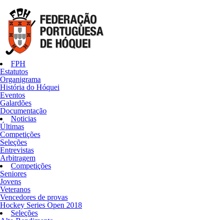
FPH
Estatutos
Organigrama
História do Hóquei
Eventos
Galardões
Documentação
Noticias
Últimas
Competições
Seleções
Entrevistas
Arbitragem
Competições
Seniores
Jovens
Veteranos
Vencedores de provas
Hockey Series Open 2018
Seleções