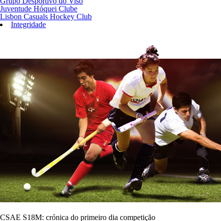
Grupo Desportivo do Viso
Juventude Hóquei Clube
Lisbon Casuals Hockey Club
Integridade
CSAE S18M: crónica do primeiro dia competição